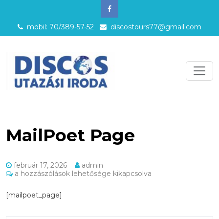
mobil: 70/389-57-52
discostours77@gmail.com
MailPoet Page
február 17, 2026
admin
MailPoet
a hozzászólások lehetősége kikapcsolva
Page
bejegyzéshez
[mailpoet_page]